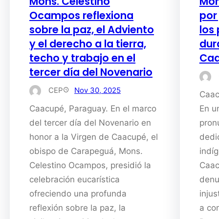
Mons. Celestino
Mon
Ocampos reflexiona
por 
sobre la paz, el Adviento
los
y el derecho a la tierra,
dur
techo y trabajo en el
Ca
tercer día del Novenario
CEP
Nov 30, 2025
Caac
Caacupé, Paraguay. En el marco
En u
del tercer día del Novenario en
pron
honor a la Virgen de Caacupé, el
dedi
obispo de Carapeguá, Mons.
indí
Celestino Ocampos, presidió la
Caac
celebración eucarística
denu
ofreciendo una profunda
inju
reflexión sobre la paz, la
a co