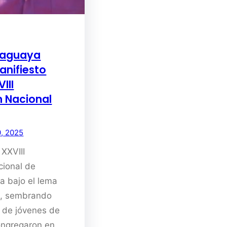
raguaya
anifiesto
III
n Nacional
, 2025
 XXVIII
cional de
a bajo el lema
a, sembrando
s de jóvenes de
congregaron en