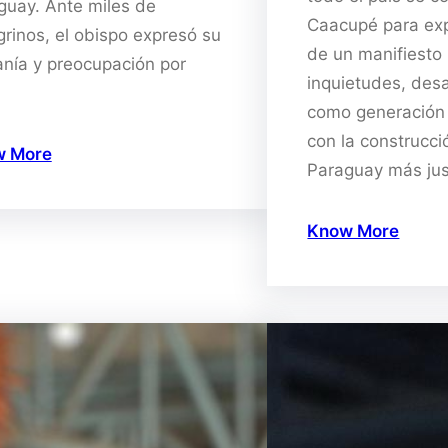
guay. Ante miles de
Caacupé para exp
grinos, el obispo expresó su
de un manifiesto 
anía y preocupación por
inquietudes, desa
como generación
con la construcci
w More
Paraguay más ju
Know More