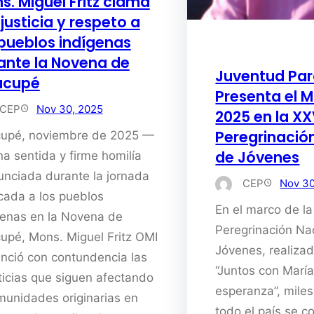
s. Miguel Fritz clama
justicia y respeto a
 pueblos indígenas
ante la Novena de
Juventud Pa
acupé
Presenta el M
CEP
Nov 30, 2025
2025 en la XXV
Peregrinació
upé, noviembre de 2025 —
de Jóvenes
na sentida y firme homilía
unciada durante la jornada
CEP
Nov 30
cada a los pueblos
En el marco de la
genas en la Novena de
Peregrinación Na
upé, Mons. Miguel Fritz OMI
Jóvenes, realizad
nció con contundencia las
“Juntos con Marí
sticias que siguen afectando
esperanza”, mile
munidades originarias en
todo el país se 