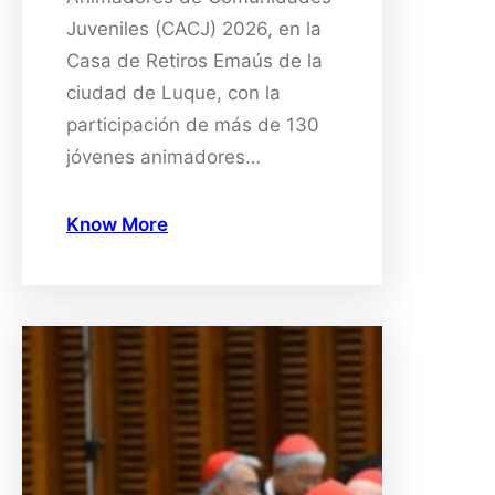
Juveniles (CACJ) 2026, en la
Casa de Retiros Emaús de la
ciudad de Luque, con la
participación de más de 130
jóvenes animadores…
Know More