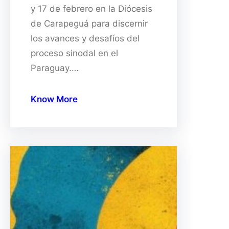
y 17 de febrero en la Diócesis
de Carapeguá para discernir
los avances y desafíos del
proceso sinodal en el
Paraguay.…
Know More