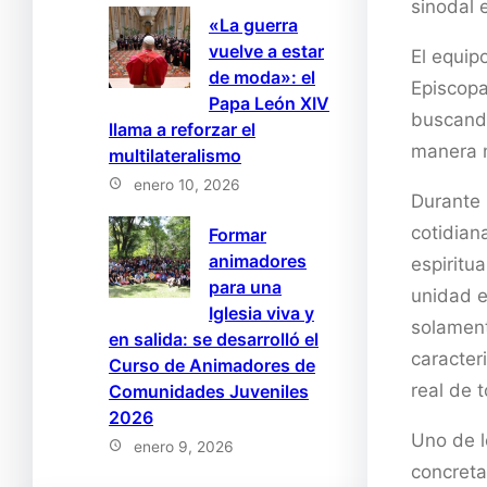
sinodal 
«La guerra
vuelve a estar
El equip
de moda»: el
Episcopa
Papa León XIV
buscando
llama a reforzar el
manera m
multilateralismo
enero 10, 2026
Durante 
cotidian
Formar
animadores
espiritu
para una
unidad e
Iglesia viva y
solament
en salida: se desarrolló el
caracter
Curso de Animadores de
real de 
Comunidades Juveniles
2026
Uno de l
enero 9, 2026
concreta