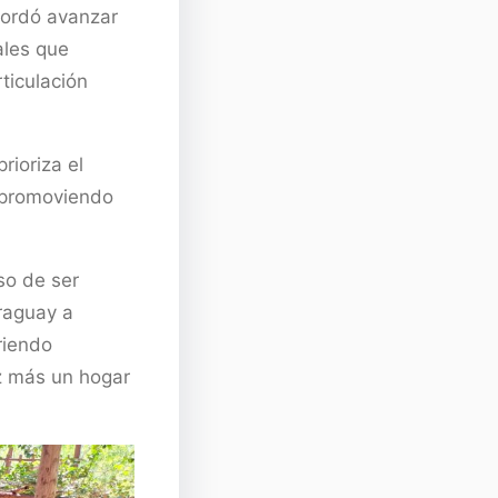
cordó avanzar
ales que
rticulación
rioriza el
, promoviendo
so de ser
raguay a
riendo
ez más un hogar