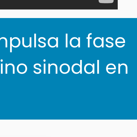
mpulsa la fase
no sinodal en