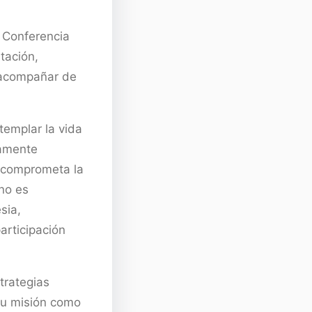
a Conferencia
tación,
y acompañar de
templar la vida
damente
a comprometa la
 no es
sia,
articipación
trategias
su misión como