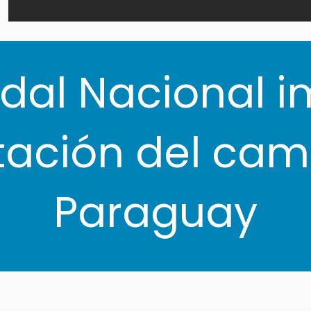
odal Nacional i
ación del cami
Paraguay