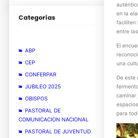
auténtic
en la el
Categorías
facilite
entre las
El encue
ABP
reconoci
CEP
una cult
CONFERPAR
De este 
JUBILEO 2025
fermento
caminar 
OBISPOS
espacios
PASTORAL DE
para tod
COMUNICACION NACIONAL
PASTORAL DE JUVENTUD